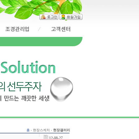
조경관리업
고객센터
홈
› 현장스케치 ›
현장갤러리
12-08-27