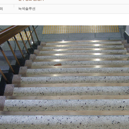
녹색솔루션