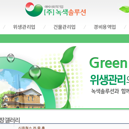
위생관리업
건물관리업
경비용역업
장갤러리
신주청소 전,중,후