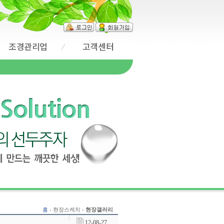
조경관리업
고객센터
홈
› 현장스케치 ›
현장갤러리
12-08-27