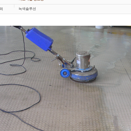
녹색솔루션