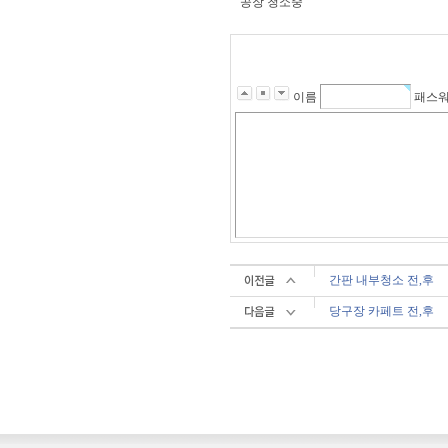
공장 청소중
이름
패스
간판 내부청소 전,후
당구장 카페트 전,후